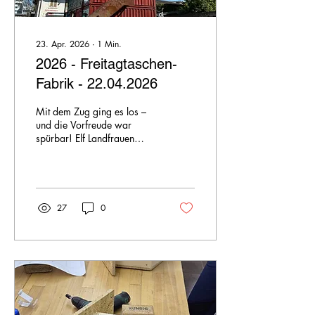
23. Apr. 2026
∙
1
Min.
2026 - Freitagtaschen-
Fabrik - 22.04.2026
Mit dem Zug ging es los –
und die Vorfreude war
spürbar! Elf Landfrauen
reisten gemeinsam nach
Zürich Oerlikon. Die
Führung hinter die Kulissen
des Schweizer Originals
war ein echtes Erlebnis. Aus
27
0
ausgedienten
Lastwagenplanen entstehen
hier Taschen mit
unverwechselbarem
Charakter – jede ein Unikat,
das seine ganz eigene
Geschichte erzählt. Wie aus
dem robusten Material