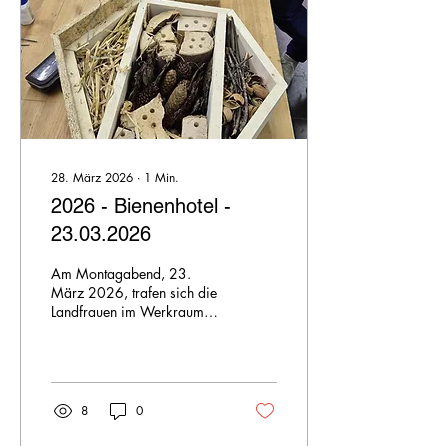
Schritt für Schritt eine fertige
Tasche wird, hat die Gruppe
sichtlich begeistert. Und
natürlich durfte auch ein
Besuch im...
28. März 2026
∙
1
Min.
2026 - Bienenhotel -
23.03.2026
Am Montagabend, 23.
März 2026, trafen sich die
Landfrauen im Werkraum
der Turnhalle Thalheim zu
einem ganz besonderen
Anlass: Gemeinsam wurde
fleissig gewerkt und gebaut.
Unter der fachkundigen
8
0
Leitung von Daniel Wenger
entstand Schritt für Schritt