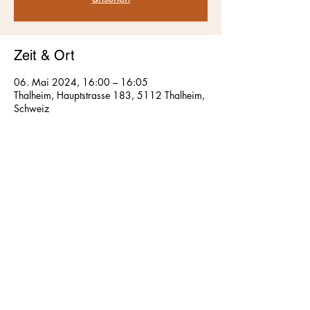
Zeit & Ort
06. Mai 2024, 16:00 – 16:05
Thalheim, Hauptstrasse 183, 5112 Thalheim,
Schweiz
Über die Veranstaltung
Treffpunkt:
17.00 Uhr, Veloflick, Thalheim
Führung:
14.30 – 15.30 Uhr, danach freie
Besichtigung bis 17.00 Uhr
Inhalt:
Tipps zum Fahren in der Natur mit dem
eigenen E-Bike, Tour über Natur-strassen
(keine Biketrails)
Leitung:
Marcel Hurni