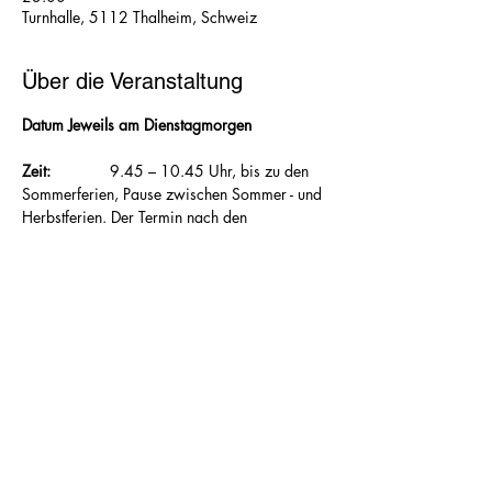
Turnhalle, 5112 Thalheim, Schweiz
Über die Veranstaltung
Datum Jeweils am Dienstagmorgen
Zeit:  		
9.45 – 10.45 Uhr, bis zu den 
Sommerferien, Pause zwischen Sommer - und 
Herbstferien. Der Termin nach den 
Herbstferien wird in der 				
Dorfzeitung bekanntgegeben
Ort: 			
Turnhalle Thalheim
Leitung: 		
Andrea Acklin-Schmidli
Inhalt: 		
Aufwärmen, Kräftigen, 
Stärken, Dehnen
Kosten: 		
CHF 8.00 pro Lektion 