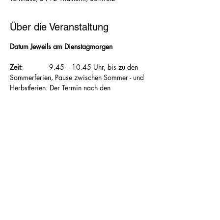
Über die Veranstaltung
Datum Jeweils am Dienstagmorgen
Zeit:  		
9.45 – 10.45 Uhr, bis zu den 
Sommerferien, Pause zwischen Sommer - und 
Herbstferien. Der Termin nach den 
Herbstferien wird in der 				
Dorfzeitung bekanntgegeben
Ort: 			
Turnhalle Thalheim
Leitung: 		
Andrea Acklin-Schmidli
Inhalt: 		
Aufwärmen, Kräftigen, 
Stärken, Dehnen
Kosten: 		
CHF 8.00 pro Lektion 