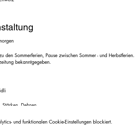
staltung
morgen
u den Sommerferien, Pause zwischen Sommer - und Herbstferien.
fzeitung bekanntgegeben.
dli
, Stärken, Dehnen
n
ics- und funktionalen Cookie-Einstellungen blockiert.