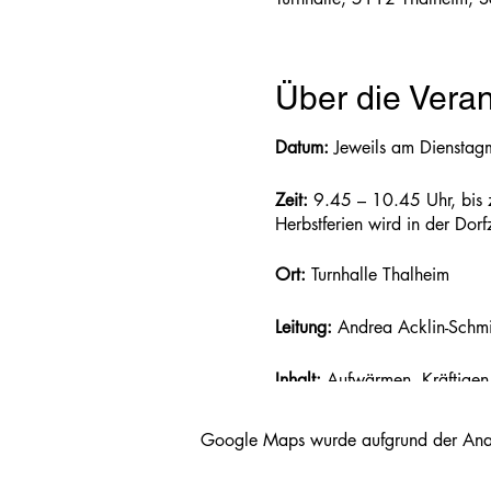
Über die Veran
Datum:
Jeweils am Dienstag
Zeit:
9.45 – 10.45 Uhr, bis z
Herbstferien wird in der Dor
Ort:
Turnhalle Thalheim
Leitung:
Andrea Acklin-Schmi
Inhalt:
Aufwärmen, Kräftigen
Kosten:
CHF 8.00 pro Lektio
Google Maps wurde aufgrund der Analyt