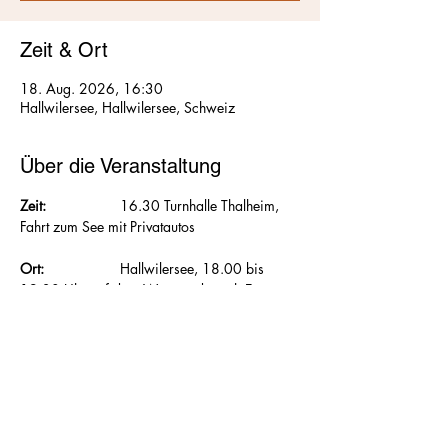
Zeit & Ort
18. Aug. 2026, 16:30
Hallwilersee, Hallwilersee, Schweiz
Über die Veranstaltung
Zeit:
 		     16.30 Turnhalle Thalheim, 
Fahrt zum See mit Privatautos
Ort:
 		     Hallwilersee, 18.00 bis 
19.30 Uhr auf dem Wasser, danach Essen 
im Restaurant Hallwyl in Seengen (wer 
möchte)
Leitung:
 	     wir fahren selbst raus 
Kosten Kurs:
 Kosten eines Pedalo für 1.5h 
CHF 45.00 für max. 4 Personen