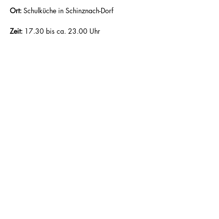
Ort:
 Schulküche in Schinznach-Dorf  
Zeit: 
17.30 bis ca. 23.00 Uhr   
Abfahrt:
 17.15 Uhr Turnhalle Thalheim 
Leitung: 
Jeannette Widmer 
Kosten: 
Kurs CHF 85.00, Wein CHF 45.00, 
also 
CHF 88.00 pro Person
Teilnehmerzahl: 
mindestens 10, maximal 14 
Personen 
Weiterlesen >