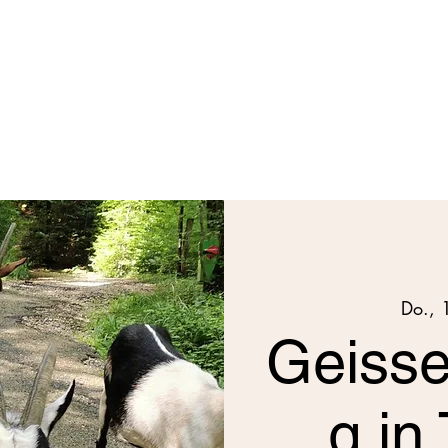
Do., 
Geiss
g in