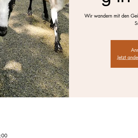
Wir wandern mit den Geiss
S
Anm
Jetzt and
:00