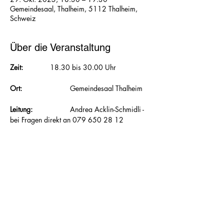
Gemeindesaal, Thalheim, 5112 Thalheim,
Schweiz
Über die Veranstaltung
Zeit:  		
18.30 bis 30.00 Uhr
Ort: 			
Gemeindesaal Thalheim
Leitung: 		
Andrea Acklin-Schmidli - 
bei Fragen direkt an 079 650 28 12
Mitnehmen:
 	Gymnastikmatte, wenn 
vorhanden, Frotteetuch, Hallenturnschuhe, 
Getränk
Inhalt: 		
Zusätzlich zu Kraft und 
Ausdauer werden im FunTone® Koordination, 
Schnellkraft, Stabilität und Beweglichkeit 
trainiert. 						