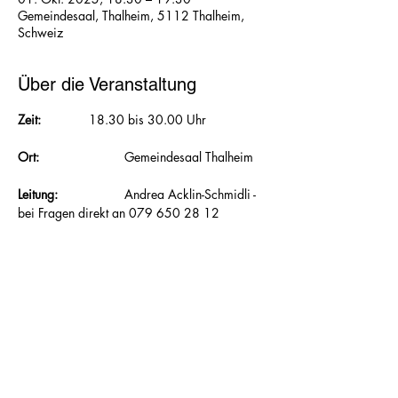
Gemeindesaal, Thalheim, 5112 Thalheim,
Schweiz
Über die Veranstaltung
Zeit:  		
18.30 bis 30.00 Uhr
Ort: 			
Gemeindesaal Thalheim
Leitung: 		
Andrea Acklin-Schmidli - 
bei Fragen direkt an 079 650 28 12
Mitnehmen:
 	Gymnastikmatte, wenn 
vorhanden, Frotteetuch, Hallenturnschuhe, 
Getränk
Inhalt: 		
Zusätzlich zu Kraft und 
Ausdauer werden im FunTone® Koordination, 
Schnellkraft, Stabilität und Beweglichkeit 
trainiert. 						