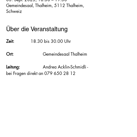
Gemeindesaal, Thalheim, 5112 Thalheim,
Schweiz
Über die Veranstaltung
Zeit:  		
18.30 bis 30.00 Uhr
Ort: 			
Gemeindesaal Thalheim
Leitung: 		
Andrea Acklin-Schmidli - 
bei Fragen direkt an 079 650 28 12
Mitnehmen:
 	Gymnastikmatte, wenn 
vorhanden, Frotteetuch, Hallenturnschuhe, 
Getränk
Inhalt: 		
Zusätzlich zu Kraft und 
Ausdauer werden im FunTone® Koordination, 
Schnellkraft, Stabilität und Beweglichkeit 
trainiert. 						