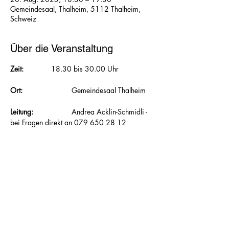
Gemeindesaal, Thalheim, 5112 Thalheim,
Schweiz
Über die Veranstaltung
Zeit:  		
18.30 bis 30.00 Uhr
Ort: 			
Gemeindesaal Thalheim
Leitung: 		
Andrea Acklin-Schmidli - 
bei Fragen direkt an 079 650 28 12
Mitnehmen:
 	Gymnastikmatte, wenn 
vorhanden, Frotteetuch, Hallenturnschuhe, 
Getränk
Inhalt: 		
Zusätzlich zu Kraft und 
Ausdauer werden im FunTone® Koordination, 
Schnellkraft, Stabilität und Beweglichkeit 
trainiert. 						