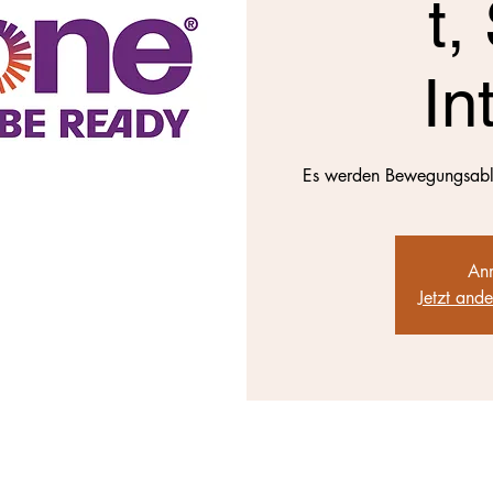
t,
In
Es werden Bewegungsabläu
Anm
Jetzt and