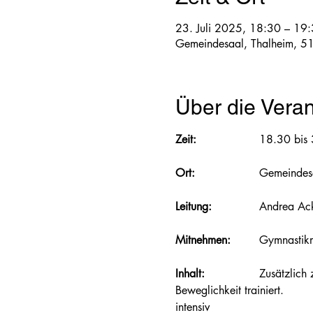
23. Juli 2025, 18:30 – 19
Gemeindesaal, Thalheim, 5
Über die Veran
Zeit:  		
18.30 bis
Ort: 			
Gemeindes
Leitung: 		
Andrea Ack
Mitnehmen:
 	Gymnastik
Inhalt: 		
Zusätzlich 
Beweglichkeit trainiert. 						Abwechslungsreiches Fitnesstraining mit Musik, einfach aber 
intensiv