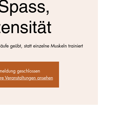
 Spass,
tensität
fe geübt, statt einzelne Muskeln trainiert
eldung geschlossen
ere Veranstaltungen ansehen