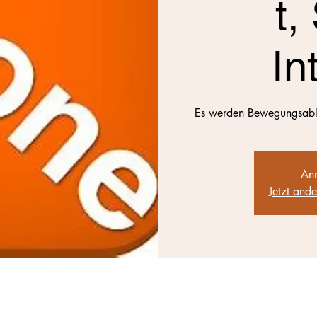
t,
In
Es werden Bewegungsabläu
Anm
Jetzt and