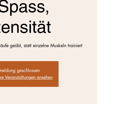
 Spass,
tensität
fe geübt, statt einzelne Muskeln trainiert
eldung geschlossen
ere Veranstaltungen ansehen