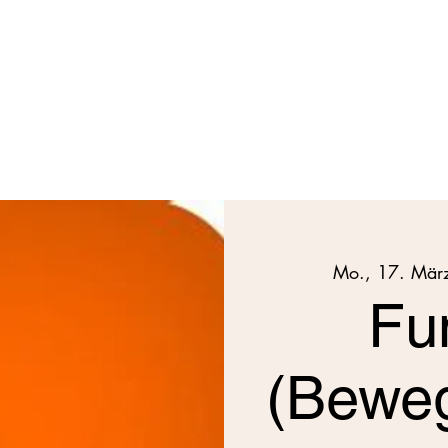
Mo., 17. Mär
Fu
(Beweg