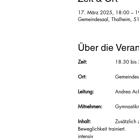
17. März 2025, 18:00 – 1
Gemeindesaal, Thalheim, 5
Über die Veran
Zeit:  		
18.30 bis
Ort: 			
Gemeindes
Leitung: 		
Andrea Ack
Mitnehmen:
 	Gymnastik
Inhalt: 		
Zusätzlich 
Beweglichkeit trainiert. 						Abwechslungsreiches Fitnesstraining mit Musik, einfach aber 
intensiv