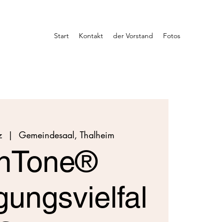
Start
Kontakt
der Vorstand
Fotos
z
  |  
Gemeindesaal, Thalheim
nTone®
ungsvielfal