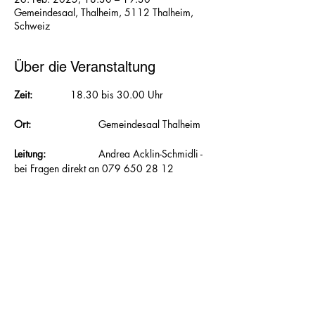
Gemeindesaal, Thalheim, 5112 Thalheim,
Schweiz
Über die Veranstaltung
Zeit:  		
18.30 bis 30.00 Uhr
Ort: 			
Gemeindesaal Thalheim
Leitung: 		
Andrea Acklin-Schmidli - 
bei Fragen direkt an 079 650 28 12
Mitnehmen:
 	Gymnastikmatte, wenn 
vorhanden, Frotteetuch, Hallenturnschuhe, 
Getränk
Inhalt: 		
Zusätzlich zu Kraft und 
Ausdauer werden im FunTone® Koordination, 
Schnellkraft, Stabilität und Beweglichkeit 
trainiert. 						