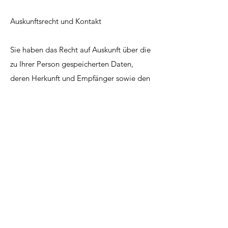
Auskunftsrecht und Kontakt
Sie haben das Recht auf Auskunft über die
zu Ihrer Person gespeicherten Daten,
deren Herkunft und Empfänger sowie den
Zweck der Datenverarbeitung. Wenn Sie
Fragen zur Erhebung, Verarbeitung oder
Nutzung Ihrer personenbezogenen Daten
haben oder Ihr Auskunftsrecht geltend
machen möchten, wenden Sie sich bitte
an:
Brigitte Wipfli
E-Mail: brigitte.wipfli@gmail.com
Telefon: +41 79 250 44 04